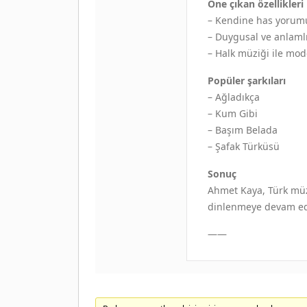
Öne çıkan özellikleri
– Kendine has yorumu
– Duygusal ve anlamlı
– Halk müziği ile mo
Popüler şarkıları
– Ağladıkça
– Kum Gibi
– Başım Belada
– Şafak Türküsü
Sonuç
Ahmet Kaya, Türk müz
dinlenmeye devam ede
——