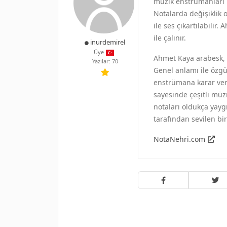
müzik enstrümanları i
Notalarda değişiklik 
ile ses çıkartılabilir.
ile çalınır.
inurdemirel
Üye
Ahmet Kaya arabesk, T
Yazılar: 70
Genel anlamı ile özgün
enstrümana karar veril
sayesinde çeşitli müz
notaları oldukça yayg
tarafından sevilen bir
NotaNehri.com