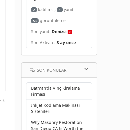
katılımcı,
yanıt
2
1
görüntüleme
53
Son yanıt:
Denizci
Son Aktivite:
3 ay önce
SON KONULAR
Batman’da Vinç Kiralama
Firması
zik
İnkjet Kodlama Makinası
Sistemleri
Why Masonry Restoration
San Diego CA Is Worth the