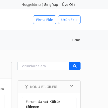
Hoşgeldiniz (
Giriş Yap
|
Üye Ol
)
Firma Ekle
Ürün Ekle
Home
KONU BILGILERI
868
Forum:
Sanat-Kültür-
Eğlence