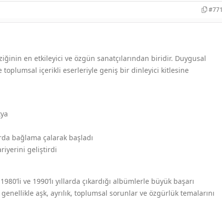
#77
ğinin en etkileyici ve özgün sanatçılarından biridir. Duygusal
e toplumsal içerikli eserleriyle geniş bir dinleyici kitlesine
tya
rda bağlama çalarak başladı
riyerini geliştirdi
1980’li ve 1990’lı yıllarda çıkardığı albümlerle büyük başarı
 genellikle aşk, ayrılık, toplumsal sorunlar ve özgürlük temalarını