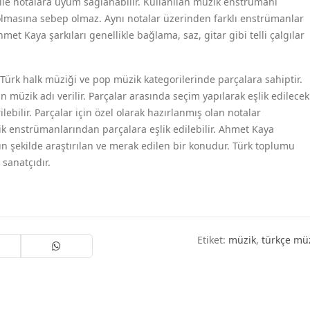
le notalara uyum sağlanabilir. Kullanılan müzik enstrümanı
olmasına sebep olmaz. Aynı notalar üzerinden farklı enstrümanlar
 Ahmet Kaya şarkıları genellikle bağlama, saz, gitar gibi telli çalgılar
ürk halk müziği ve pop müzik kategorilerinde parçalara sahiptir.
 müzik adı verilir. Parçalar arasında seçim yapılarak eşlik edilecek
ebilir. Parçalar için özel olarak hazırlanmış olan notalar
ik enstrümanlarından parçalara eşlik edilebilir. Ahmet Kaya
ın şekilde araştırılan ve merak edilen bir konudur. Türk toplumu
 sanatçıdır.
Etiket:
müzik
,
türkçe mü