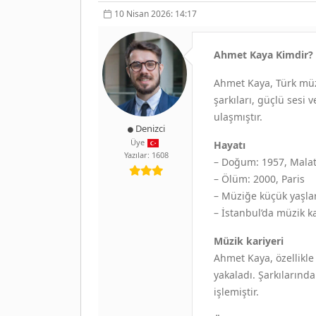
10 Nisan 2026: 14:17
Ahmet Kaya Kimdir?
Ahmet Kaya, Türk müzi
şarkıları, güçlü sesi v
ulaşmıştır.
Denizci
Üye
Hayatı
Yazılar: 1608
– Doğum: 1957, Mala
– Ölüm: 2000, Paris
– Müziğe küçük yaşla
– İstanbul’da müzik ka
Müzik kariyeri
Ahmet Kaya, özellikle 
yakaladı. Şarkılarında
işlemiştir.