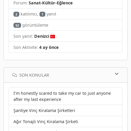
Forum:
Sanat-Kültür-Eğlence
katılımcı,
yanıt
2
1
görüntüleme
52
Son yanıt:
Denizci
Son Aktivite:
4 ay önce
SON KONULAR
I’m honestly scared to take my car to just anyone
after my last experience
Şantiye Vinç Kiralama Şirketleri
Ağır Tonajlı Vinç Kiralama Şirketi