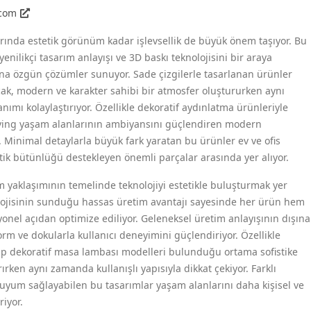
.com
ında estetik görünüm kadar işlevsellik de büyük önem taşıyor. Bu
enilikçi tasarım anlayışı ve 3D baskı teknolojisini bir araya
rına özgün çözümler sunuyor. Sade çizgilerle tasarlanan ürünler
ak, modern ve karakter sahibi bir atmosfer oluştururken aynı
ımı kolaylaştırıyor. Özellikle dekoratif aydınlatma ürünleriyle
iving yaşam alanlarının ambiyansını güçlendiren modern
r. Minimal detaylarla büyük fark yaratan bu ürünler ev ve ofis
ik bütünlüğü destekleyen önemli parçalar arasında yer alıyor.
ım yaklaşımının temelinde teknolojiyi estetikle buluşturmak yer
olojisinin sunduğu hassas üretim avantajı sayesinde her ürün hem
onel açıdan optimize ediliyor. Geleneksel üretim anlayışının dışına
rm ve dokularla kullanıcı deneyimini güçlendiriyor. Özellikle
ip dekoratif masa lambası modelleri bulunduğu ortama sofistike
rken aynı zamanda kullanışlı yapısıyla dikkat çekiyor. Farklı
 uyum sağlayabilen bu tasarımlar yaşam alanlarını daha kişisel ve
riyor.