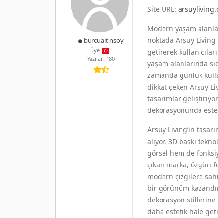
Site URL:
arsuyliving
Modern yaşam alanlar
noktada Arsuy Living y
burcualtinsoy
Üye
getirerek kullanıcıla
Yazılar: 180
yaşam alanlarında sıc
zamanda günlük kullan
dikkat çeken Arsuy L
tasarımlar geliştiriyo
dekorasyonunda estet
Arsuy Living’in tasar
alıyor. 3D baskı tekn
görsel hem de fonksiy
çıkan marka, özgün fo
modern çizgilere sah
bir görünüm kazandırı
dekorasyon stillerine
daha estetik hale geti