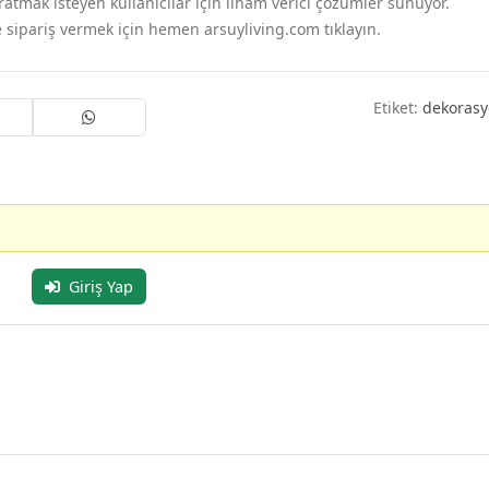
atmak isteyen kullanıcılar için ilham verici çözümler sunuyor.
 sipariş vermek için hemen arsuyliving.com tıklayın.
Etiket:
dekoras
Giriş Yap