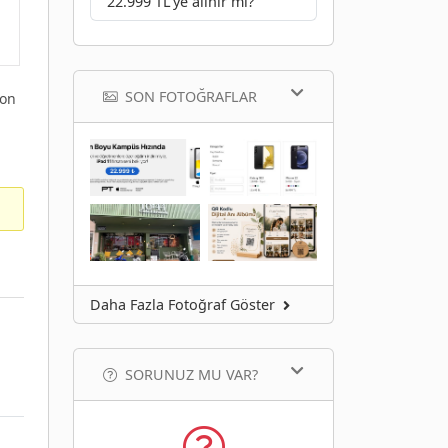
22.999 TL’ye alınır mı?
SON FOTOĞRAFLAR
yon
Daha Fazla Fotoğraf Göster
SORUNUZ MU VAR?