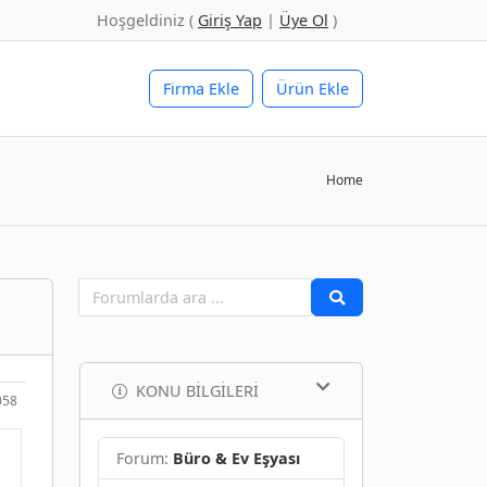
Hoşgeldiniz (
Giriş Yap
|
Üye Ol
)
Firma Ekle
Ürün Ekle
Home
KONU BILGILERI
058
Forum:
Büro & Ev Eşyası