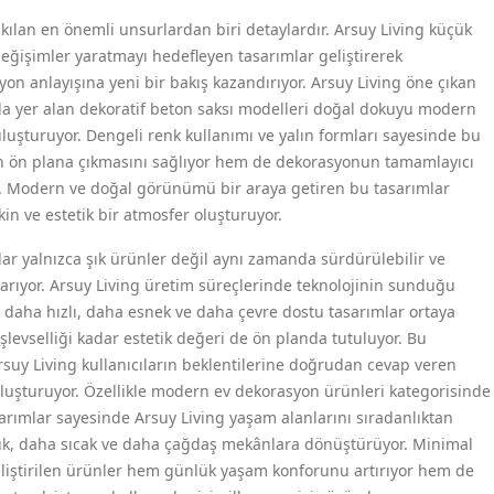
 kılan en önemli unsurlardan biri detaylardır. Arsuy Living küçük
ğişimler yaratmayı hedefleyen tasarımlar geliştirerek
yon anlayışına yeni bir bakış kazandırıyor. Arsuy Living öne çıkan
da yer alan dekoratif beton saksı modelleri doğal dokuyu modern
uluşturuyor. Dengeli renk kullanımı ve yalın formları sayesinde bu
in ön plana çıkmasını sağlıyor hem de dekorasyonun tamamlayıcı
r. Modern ve doğal görünümü bir araya getiren bu tasarımlar
in ve estetik bir atmosfer oluşturuyor.
r yalnızca şık ürünler değil aynı zamanda sürdürülebilir ve
 arıyor. Arsuy Living üretim süreçlerinde teknolojinin sunduğu
k daha hızlı, daha esnek ve daha çevre dostu tasarımlar ortaya
şlevselliği kadar estetik değeri de ön planda tutuluyor. Bu
suy Living kullanıcıların beklentilerine doğrudan cevap veren
luşturuyor. Özellikle modern ev dekorasyon ürünleri kategorisinde
arımlar sayesinde Arsuy Living yaşam alanlarını sıradanlıktan
şık, daha sıcak ve daha çağdaş mekânlara dönüştürüyor. Minimal
eliştirilen ürünler hem günlük yaşam konforunu artırıyor hem de