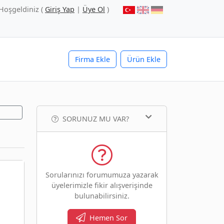
Hoşgeldiniz (
Giriş Yap
|
Üye Ol
)
Firma Ekle
Ürün Ekle
SORUNUZ MU VAR?
Sorularınızı forumumuza yazarak
üyelerimizle fikir alışverişinde
bulunabilirsiniz.
Hemen Sor