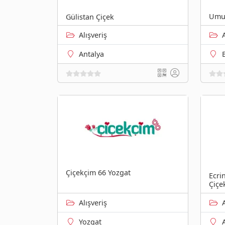
Umut
Gülistan Çiçek
Alışveriş
Antalya
Çiçekçim 66 Yozgat
Ecri
Çiçe
Alışveriş
Yozgat