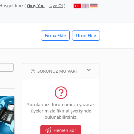
Hoşgeldiniz (
Giriş Yap
|
Üye Ol
)
Firma Ekle
Ürün Ekle
SORUNUZ MU VAR?
Sorularınızı forumumuza yazarak
üyelerimizle fikir alışverişinde
bulunabilirsiniz.
Hemen Sor