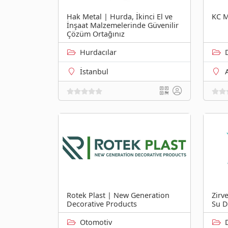
Hak Metal | Hurda, İkinci El ve
KC M
İnşaat Malzemelerinde Güvenilir
Çözüm Ortağınız
Hurdacılar
İstanbul
Rotek Plast | New Generation
Zirv
Decorative Products
Su D
Otomotiv