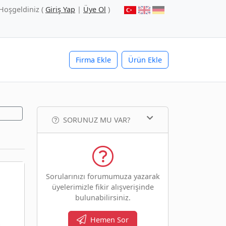
Hoşgeldiniz (
Giriş Yap
|
Üye Ol
)
Firma Ekle
Ürün Ekle
SORUNUZ MU VAR?
Sorularınızı forumumuza yazarak
üyelerimizle fikir alışverişinde
bulunabilirsiniz.
Hemen Sor