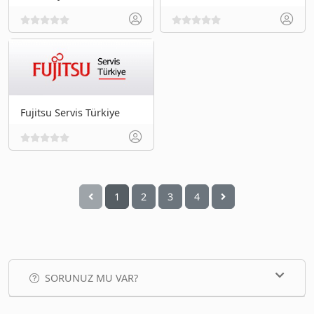
Fujitsu Servis Türkiye
1
2
3
4
SORUNUZ MU VAR?