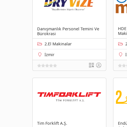
HDE 
Danışmanlık Personel Temini Ve
Maki
Bürokrasi
2.El Makinalar
İzmir
Tim Forklift A.Ş.
Endü