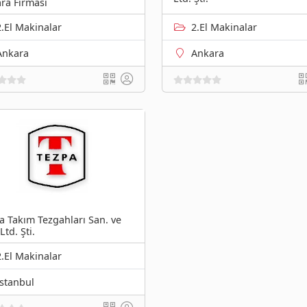
ra Firması
2.El Makinalar
2.El Makinalar
Ankara
Ankara
a Takım Tezgahları San. ve
Ltd. Şti.
2.El Makinalar
İstanbul