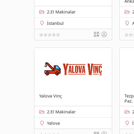
Anka
2.El Makinalar
İstanbul
Yalova Vinç
Tezp
Paz. 
2.El Makinalar
Yalova