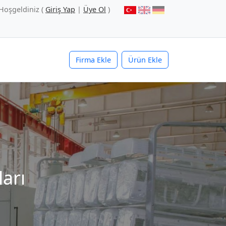
Hoşgeldiniz (
Giriş Yap
|
Üye Ol
)
Firma Ekle
Ürün Ekle
ları