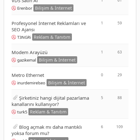
VDS Satın Al
1
61
Bilişim & İnternet
Erenbor
Profesyonel İnternet Reklamları ve
1
59
SEO Ajansı
Reklam & Tanıtım
T3NGRi
Modem Arayüzü
1
63
Bilişim & İnternet
gazikemal
Metro Ethernet
0
29
Bilişim & İnternet
inurdemirelseo
Şirketiniz hangi dijital pazarlama
5
88
kanallarını kullanıyor?
Reklam & Tanıtım
turk5
Blog açmak mı daha mantıklı
6
109
yoksa forum mu?