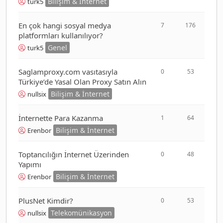
Bilişim & İnternet
turk5
En çok hangi sosyal medya
7
176
platformları kullanılıyor?
Genel
turk5
Saglamproxy.com vasıtasıyla
0
53
Türkiye’de Yasal Olan Proxy Satın Alın
Bilişim & İnternet
nullsix
İnternette Para Kazanma
1
64
Bilişim & İnternet
Erenbor
Toptancılığın İnternet Üzerinden
0
48
Yapımı
Bilişim & İnternet
Erenbor
PlusNet Kimdir?
0
53
Telekomünikasyon
nullsix