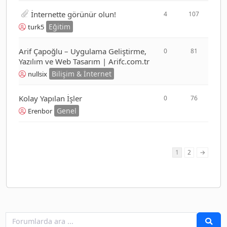
İnternette görünür olun!
4
107
Eğitim
turk5
Arif Çapoğlu – Uygulama Geliştirme,
0
81
Yazılım ve Web Tasarım | Arifc.com.tr
Bilişim & İnternet
nullsix
Kolay Yapılan İşler
0
76
Genel
Erenbor
1
2
→