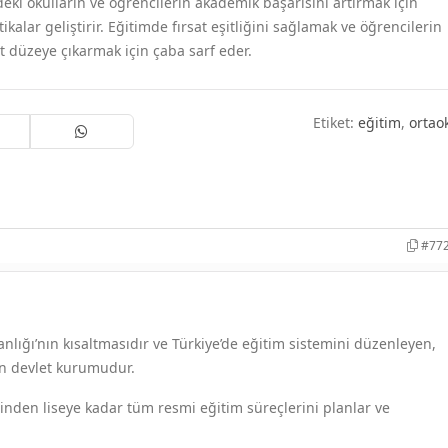
ki okulların ve öğrencilerin akademik başarısını artırmak için
itikalar geliştirir. Eğitimde fırsat eşitliğini sağlamak ve öğrencilerin
st düzeye çıkarmak için çaba sarf eder.
Etiket:
eğitim
,
ortao
#77
anlığı’nın kısaltmasıdır ve Türkiye’de eğitim sistemini düzenleyen,
n devlet kurumudur.
nden liseye kadar tüm resmi eğitim süreçlerini planlar ve