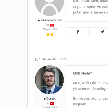
kurumdur. MEB, ülkede
çeşitli projeler ve pol
potansiyellerini en ü
inurdemirelseo
Üye
Yazılar: 365
10 Nisan 2026: 23:19
MEB Nedir?
MEB, Milli Eğitim Bak
yöneten ve denetleye
Bu kurum, okul öncesi
Denizci
Üye
uygular.
Yazılar: 1608