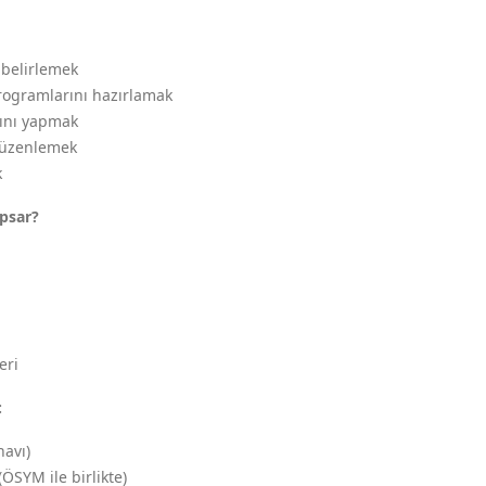
ı belirlemek
rogramlarını hazırlamak
ını yapmak
 düzenlemek
k
psar?
eri
:
navı)
ÖSYM ile birlikte)