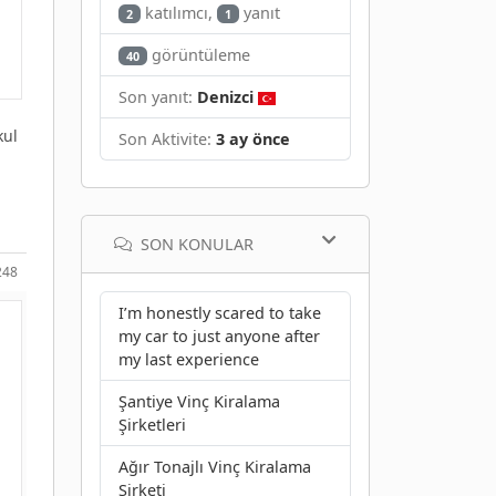
katılımcı,
yanıt
2
1
görüntüleme
40
Son yanıt:
Denizci
kul
Son Aktivite:
3 ay önce
SON KONULAR
248
I’m honestly scared to take
my car to just anyone after
my last experience
Şantiye Vinç Kiralama
Şirketleri
Ağır Tonajlı Vinç Kiralama
Şirketi