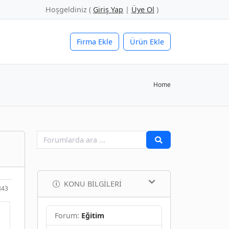
Hoşgeldiniz (
Giriş Yap
|
Üye Ol
)
Firma Ekle
Ürün Ekle
Home
KONU BILGILERI
843
Forum:
Eğitim