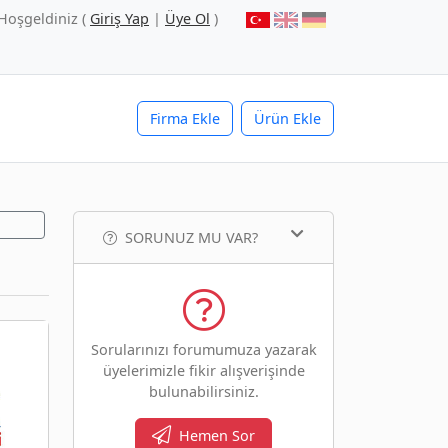
Hoşgeldiniz (
Giriş Yap
|
Üye Ol
)
Firma Ekle
Ürün Ekle
SORUNUZ MU VAR?
Sorularınızı forumumuza yazarak
üyelerimizle fikir alışverişinde
bulunabilirsiniz.
Hemen Sor