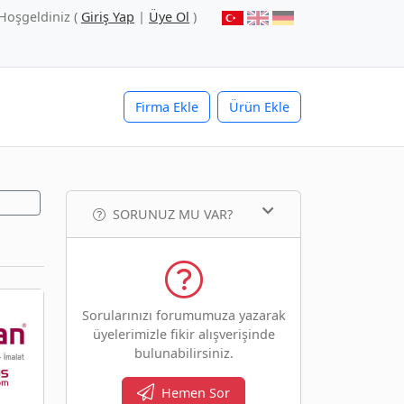
Hoşgeldiniz (
Giriş Yap
|
Üye Ol
)
Firma Ekle
Ürün Ekle
SORUNUZ MU VAR?
Sorularınızı forumumuza yazarak
üyelerimizle fikir alışverişinde
bulunabilirsiniz.
Hemen Sor