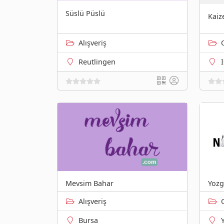
Süslü Püslü
Kaiz
Alışveriş
Reutlingen
Mevsim Bahar
Yozg
Alışveriş
Bursa